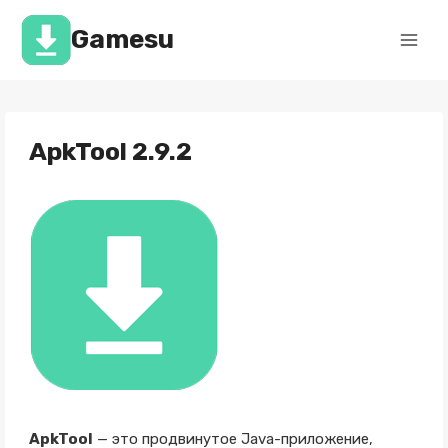
Перейти
к
Gamesu
содержимому
ApkTool 2.9.2
ApkTool
— это продвинутое Java-приложение,