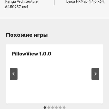
по
Renga Architecture
Leica HxMap 4.4.0 x64
6.1.50957 x64
записям
Похожие игры
PillowView 1.0.0