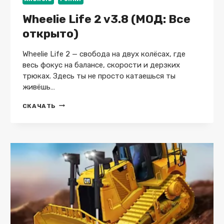
Wheelie Life 2 v3.8 (МОД: Все
открыто)
Wheelie Life 2 — свобода на двух колёсах, где
весь фокус на балансе, скорости и дерзких
трюках. Здесь ты не просто катаешься ты
живёшь…
WHEELIE
СКАЧАТЬ
LIFE
2
V3.8
(МОД:
ВСЕ
ОТКРЫТО)