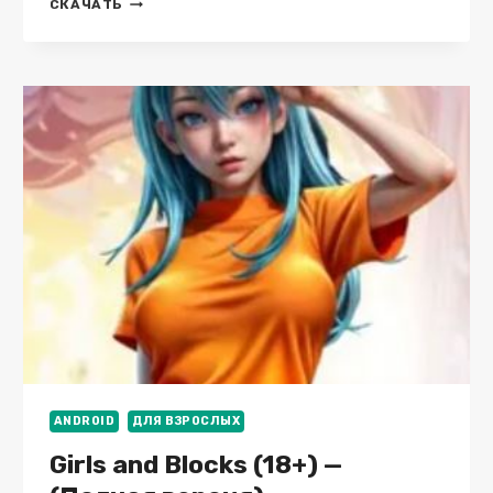
PAPA’S
СКАЧАТЬ
PIZZERIA
TO
GO!
V1.1.4
(МОД:
МНОГО
ДЕНЕГ)
ANDROID
ДЛЯ ВЗРОСЛЫХ
Girls and Blocks (18+) —