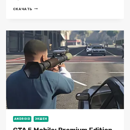
FIRST
СКАЧАТЬ
STRIKE
V4.11.5
MOD
(ВСЕ
ОТКРЫТО)
ANDROID
ЭКШЕН