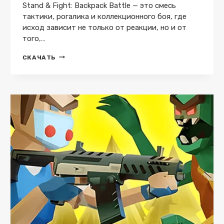
Stand & Fight: Backpack Battle — это смесь
тактики, рогалика и коллекционного боя, где
исход зависит не только от реакции, но и от
того,…
STAND
СКАЧАТЬ
&
FIGHT:
BACKPACK
BATTLE
V0.8.7
(МОД:
ВСЕ
ОТКРЫТО)