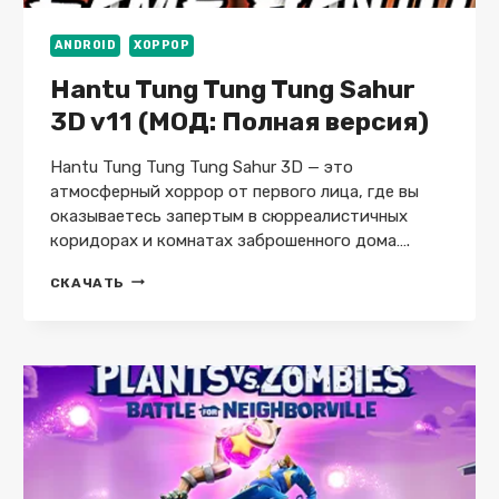
ANDROID
ХОРРОР
Hantu Tung Tung Tung Sahur
3D v11 (МОД: Полная версия)
Hantu Tung Tung Tung Sahur 3D — это
атмосферный хоррор от первого лица, где вы
оказываетесь запертым в сюрреалистичных
коридорах и комнатах заброшенного дома….
HANTU
СКАЧАТЬ
TUNG
TUNG
TUNG
SAHUR
3D
V11
(МОД:
ПОЛНАЯ
ВЕРСИЯ)