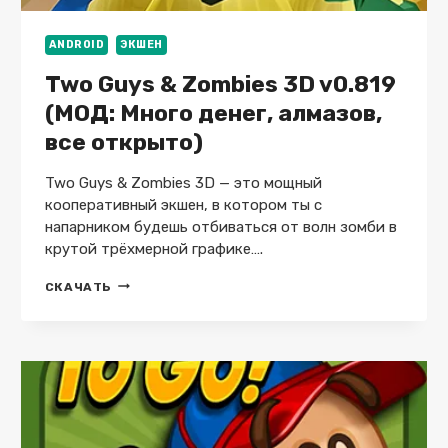
ANDROID
ЭКШЕН
Two Guys & Zombies 3D v0.819
(МОД: Много денег, алмазов,
все открыто)
Two Guys & Zombies 3D — это мощный
кооперативный экшен, в котором ты с
напарником будешь отбиваться от волн зомби в
крутой трёхмерной графике….
TWO
СКАЧАТЬ
GUYS
&
ZOMBIES
3D
V0.819
(МОД:
МНОГО
ДЕНЕГ,
АЛМАЗОВ,