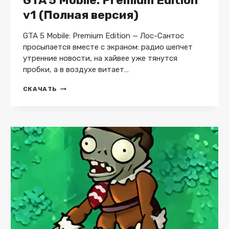
GTA 5 Mobile: Premium Edition
v1 (Полная версия)
GTA 5 Mobile: Premium Edition — Лос-Сантос
просыпается вместе с экраном: радио шепчет
утренние новости, на хайвее уже тянутся
пробки, а в воздухе витает…
GTA
СКАЧАТЬ
5
MOBILE:
PREMIUM
EDITION
V1
(ПОЛНАЯ
ВЕРСИЯ)