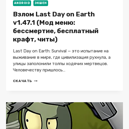
ANDROID
ЭКШЕН
Взлом Last Day on Earth
v1.47.1 (Мод меню:
бессмертие, бесплатный
крафт, читы)
Last Day on Earth: Survival — это испытание на
выживание в мире, где цивилизация рухнула, а
улицы заполонили толпы ходячих мертвецов.
Человечеству пришлось…
ВЗЛОМ
СКАЧАТЬ
LAST
DAY
ON
EARTH
V1.47.1
(МОД
МЕНЮ:
БЕССМЕРТИЕ,
БЕСПЛАТНЫЙ