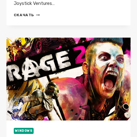
Joystick Ventures…
DO
СКАЧАТЬ
NOT
FEED
THE
MONKEYS
2099
V1.0
GOG
СКАЧАТЬ
ТОРРЕНТ
БЕСПЛАТНО
ЛИЦЕНЗИЯ
WINDOWS