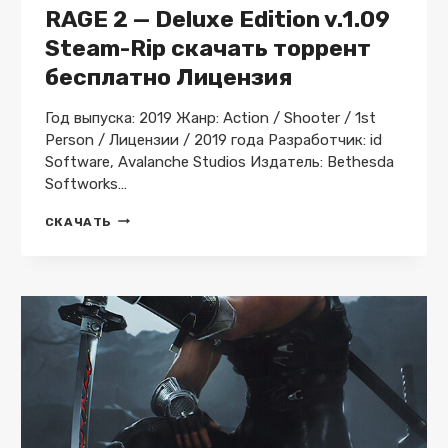
RAGE 2 — Deluxe Edition v.1.09
Steam-Rip скачать торрент
бесплатно Лицензия
Год выпуска: 2019 Жанр: Action / Shooter / 1st
Person / Лицензии / 2019 года Разработчик: id
Software, Avalanche Studios Издатель: Bethesda
Softworks…
RAGE
СКАЧАТЬ
2
—
DELUXE
EDITION
V.1.09
STEAM-
RIP
СКАЧАТЬ
ТОРРЕНТ
БЕСПЛАТНО
ЛИЦЕНЗИЯ