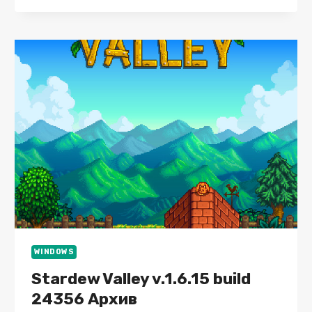
TITAN
2
:
FINAL
BATTLE
WINDOWS
Stardew Valley v.1.6.15 build
24356 Архив