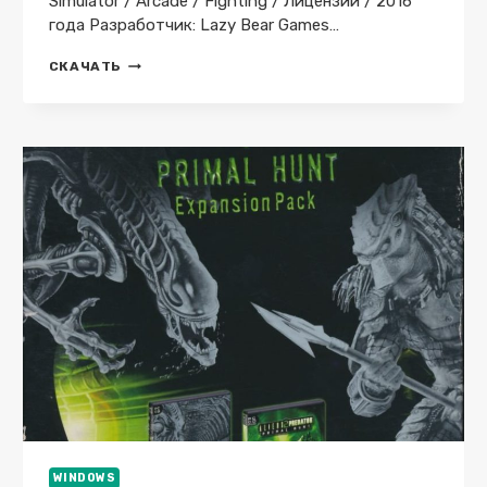
Simulator / Arcade / Fighting / Лицензии / 2016
года Разработчик: Lazy Bear Games…
PUNCH
СКАЧАТЬ
CLUB
DELUXE
EDITION
V1.31
GOG
СКАЧАТЬ
ТОРРЕНТ
БЕСПЛАТНО
ЛИЦЕНЗИЯ
WINDOWS