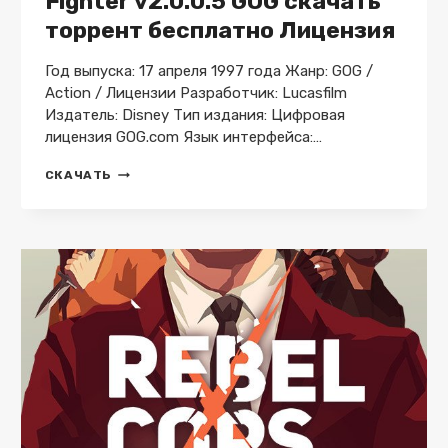
Fighter v2.0.0.5 GOG скачать
торрент бесплатно Лицензия
Год выпуска: 17 апреля 1997 года Жанр: GOG /
Action / Лицензии Разработчик: Lucasfilm
Издатель: Disney Тип издания: Цифровая
лицензия GOG.com Язык интерфейса:…
STAR
СКАЧАТЬ
WARS
X-
WING
VS
TIE
FIGHTER
V2.0.0.5
GOG
СКАЧАТЬ
ТОРРЕНТ
БЕСПЛАТНО
ЛИЦЕНЗИЯ