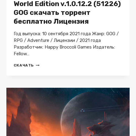
World Edition v.1.0.12.2 (51226)
GOG скачать торрент
бесплатно Лицензия
Год выпуска: 10 сентября 2021 года Жанр: GOG /
RPG / Adventure / Лицензии / 2021 года
Разработчик: Happy Broccoli Games Издатель:
Fellow…
KRAKEN
СКАЧАТЬ
ACADEMY
END
OF
THE
WORLD
EDITION
V.1.0.12.2
(51226)
GOG
СКАЧАТЬ
ТОРРЕНТ
БЕСПЛАТНО
ЛИЦЕНЗИЯ