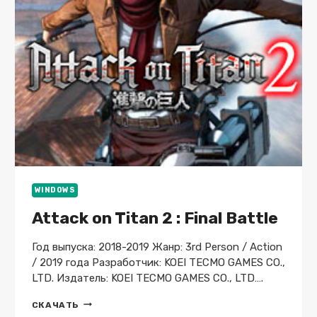
V.1.10.03A
GOG
СКАЧАТЬ
ТОРРЕНТ
БЕСПЛАТНО
ЛИЦЕНЗИЯ
WINDOWS
Attack on Titan 2 : Final Battle
Год выпуска: 2018-2019 Жанр: 3rd Person / Action
/ 2019 года Разработчик: KOEI TECMO GAMES CO.,
LTD. Издатель: KOEI TECMO GAMES CO., LTD….
ATTACK
СКАЧАТЬ
ON