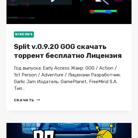
WINDOWS
Split v.0.9.20 GOG скачать
торрент бесплатно Лицензия
Год выпуска: Early Access Жанр: GOG / Action /
1st Person / Adventure / Лицензии Разработчик:
Garlic Jam Издатель: GamePlanet, FreeMind S.A.
Тип…
SPLIT
СКАЧАТЬ
V.0.9.20
GOG
СКАЧАТЬ
ТОРРЕНТ
БЕСПЛАТНО
ЛИЦЕНЗИЯ