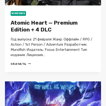
WINDOWS
Atomic Heart — Premium
Edition + 4 DLC
Год выпуска: 21 февраля Жанр: Оффлайн / RPG /
Action / 1st Person / Adventure Разработчик:
Mundfish Издатель: Focus Entertainment Тип
издания: Лицензия…
ATOMIC
СКАЧАТЬ
HEART
—
PREMIUM
EDITION
+
4
DLC