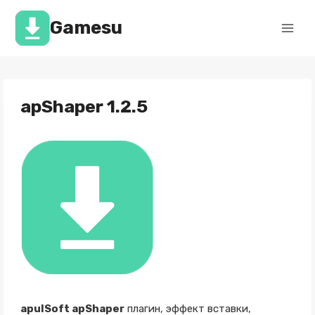
Перейти
к
Gamesu
содержимому
apShaper 1.2.5
apulSoft apShaper
плагин, эффект вставки,