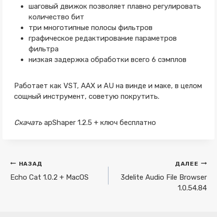
шаговый движок позволяет плавно регулировать
количество бит
три многотипные полосы фильтров
графическое редактирование параметров
фильтра
низкая задержка обработки всего 6 сэмплов
Работает как VST, AAX и AU на винде и маке, в целом
сощный инструмент, советую покрутить.
Скачать
apShaper 1.2.5 + ключ бесплатно
Навигация
НАЗАД
ДАЛЕЕ
по
Echo Cat 1.0.2 + MacOS
3delite Audio File Browser
1.0.54.84
записям