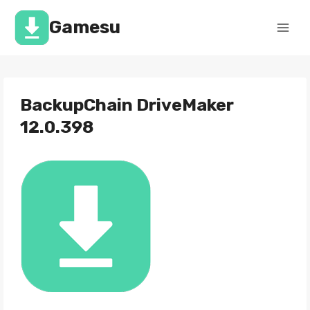
Перейти
к
Gamesu
содержимому
BackupChain DriveMaker
12.0.398