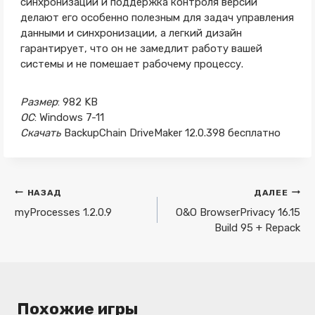
синхронизации и поддержка контроля версий
делают его особенно полезным для задач управления
данными и синхронизации, а легкий дизайн
гарантирует, что он не замедлит работу вашей
системы и не помешает рабочему процессу.
Размер
: 982 KB
ОС
: Windows 7-11
Скачать
BackupChain DriveMaker 12.0.398 бесплатно
Навигация
НАЗАД
ДАЛЕЕ
по
myProcesses 1.2.0.9
O&O BrowserPrivacy 16.15
Build 95 + Repack
записям
Похожие игры