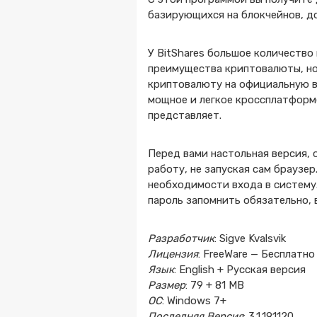
базирующихся на блокчейнов, до
У BitShares большое количество
преимущества криптовалюты, но
криптовалюту на официальную ва
мощное и легкое кроссплатформ
представляет.
Перед вами настольная версия, 
работу, не запуская сам браузе
необходимости входа в систему
пароль запомнить обязательно, в
Разработчик
: Sigve Kvalsvik
Лицензия
: FreeWare — Бесплатно
Язык
: English + Русская версия
Размер
: 79 + 81 MB
ОС
: Windows 7+
Последняя Версия
: 3.1.191120