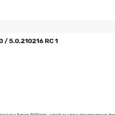
0 / 5.0.210216 RC 1
 доступ к бирже BitShares, одной из самых процветающих ф