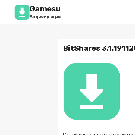
Перейти
Gamesu
к
содержимому
Андроид игры
BitShares 3.1.19112
С этой программой вы получите