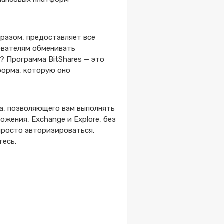
бразом, предоставляет все
ователям обменивать
? Программа BitShares — это
форма, которую оно
ва, позволяющего вам выполнять
ожения, Exchange и Explore, без
просто авторизироваться,
тесь.