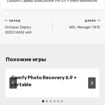
Скачать
Capella Audio2score Pro 5.0 + ключ бесплатно
Навигация
НАЗАД
ДАЛЕЕ
по
Octopus Deploy
WSL Manager 1.8.15
2025.1.4242 x64
записям
Похожие игры
Comfy Photo Recovery 6.9 +
Portable