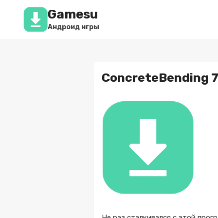
Перейти
Gamesu
к
содержимому
Андроид игры
ConcreteBending 7
Не раз сталкивался с этой прог