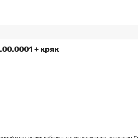
.00.0001 + кряк
раммой и вот решил добавить в нашу коллекцию, встречаем
C