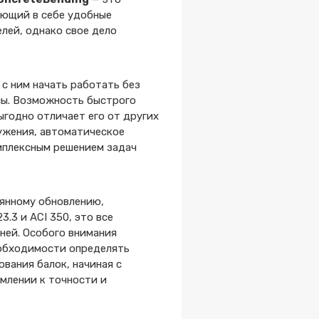
ающий в себе удобные
лей, однако свое дело
с ним начать работать без
сы. Возможность быстрого
ыгодно отличает его от других
ружения, автоматическое
мплексным решением задач
оянному обновлению,
.3 и ACI 350, это все
ней. Особого внимания
еобходимости определять
ования балок, начиная с
млении к точности и