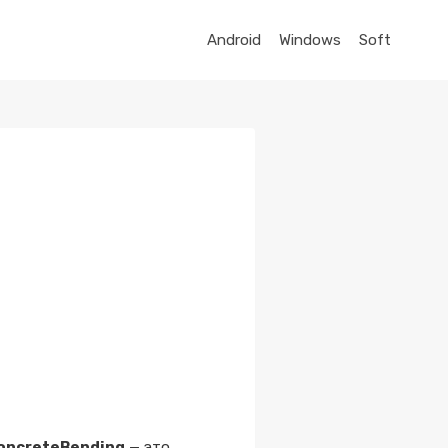
Android
Windows
Soft
oncreteBending
— это