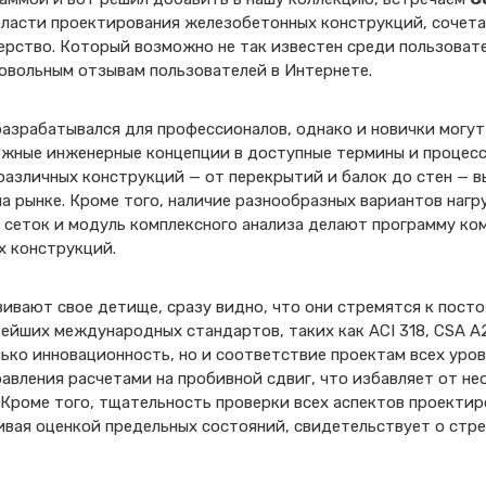
ласти проектирования железобетонных конструкций, сочет
рство. Который возможно не так известен среди пользовате
довольным отзывам пользователей в Интернете.
азрабатывался для профессионалов, однако и новички могут 
ложные инженерные концепции в доступные термины и процес
азличных конструкций — от перекрытий и балок до стен — в
а рынке. Кроме того, наличие разнообразных вариантов наг
 сеток и модуль комплексного анализа делают программу ко
х конструкций.
вивают свое детище, сразу видно, что они стремятся к пост
йших международных стандартов, таких как ACI 318, CSA A23
ько инновационность, но и соответствие проектам всех уров
авления расчетами на пробивной сдвиг, что избавляет от н
. Кроме того, тщательность проверки всех аспектов проектир
ивая оценкой предельных состояний, свидетельствует о стре