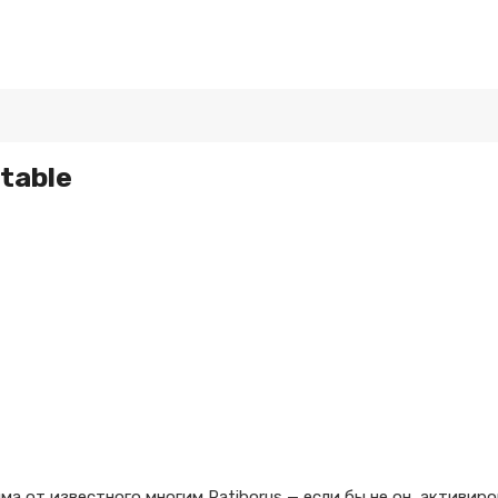
table
ма от известного многим Ratiborus
— если бы не он, активиро