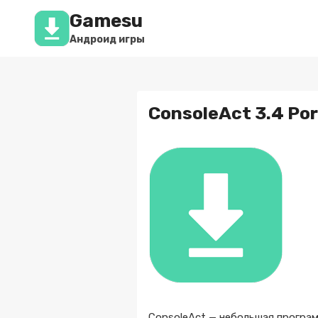
Перейти
Gamesu
к
содержимому
Андроид игры
ConsoleAct 3.4 Por
ConsoleAct — небольшая програм