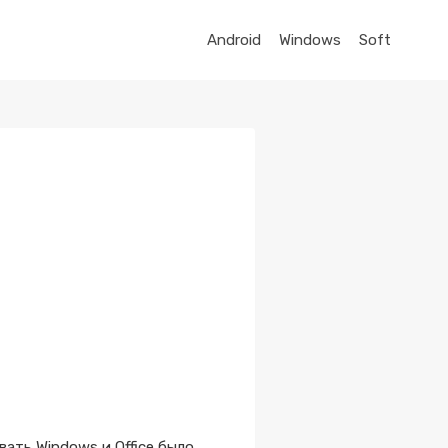
Android
Windows
Soft
вать Windows и Office было