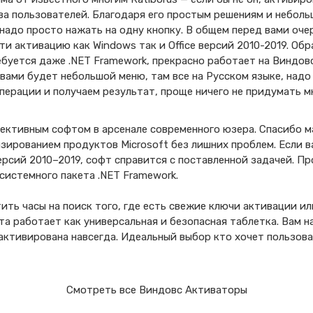
ва пользователей. Благодаря его простым решениям и неболь
надо просто нажать на одну кнопку. В общем перед вами оче
и активацию как Windows так и Office версий 2010-2019. Обр
ебуется даже .NET Framework, прекрасно работает на Виндовс
 вами будет небольшой меню, там все на Русском языке, надо
ерации и получаем результат, проще ничего не придумать м
ективным софтом в арсенале современного юзера. Спасибо ма
зированием продуктов Microsoft без лишних проблем. Если 
рсий 2010–2019, софт справится с поставленной задачей. П
 системного пакета .NET Framework.
ть часы на поиск того, где есть свежие ключи активации ил
та работает как универсальная и безопасная таблетка. Вам н
 активирована навсегда. Идеальный выбор кто хочет пользов
Смотреть все Виндовс Активаторы