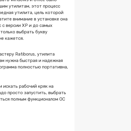
шим утилитам, этот процесс
редная утилита, цель которой
атите внимание в установке она
 с версии XP и до самых
 только выбрать букву
не кажется.
стеру Ratiborus, утилита
вам нужна быстрая и надежная
рограмма полностью портативна,
и искать рабочий кряк на
адо просто запустить, выбрать
аться полным функционалом ОС