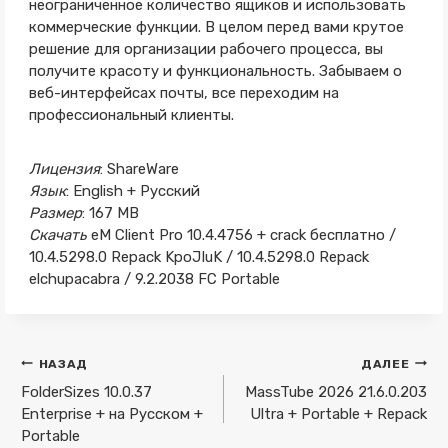
неограниченное количество ящиков и использовать
коммерческие функции. В целом перед вами крутое
решение для организации рабочего процесса, вы
получите красоту и функциональность. Забываем о
веб-интерфейсах почты, все переходим на
профессиональный клиенты.
Лицензия
: ShareWare
Язык
: English + Русский
Размер
: 167 MB
Скачать
eM Client Pro 10.4.4756 + crack бесплатно /
10.4.5298.0 Repack KpoJIuK / 10.4.5298.0 Repack
elchupacabra / 9.2.2038 FC Portable
Навигация
НАЗАД
ДАЛЕЕ
по
FolderSizes 10.0.37
MassTube 2026 21.6.0.203
Enterprise + на Русском +
Ultra + Portable + Repack
записям
Portable