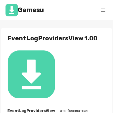
Перейти
к
Gamesu
содержимому
EventLogProvidersView 1.00
EventLogProvidersView
— это бесплатная