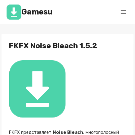
Перейти
к
Gamesu
содержимому
FKFX Noise Bleach 1.5.2
FKFX представляет
Noise Bleach
, многополосный