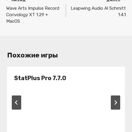
Навигация
по
Wave Arts Impulse Record
Leapwing Audio Al Schmitt
Convology XT 1.29 +
1.4.1
записям
MacOS
Похожие игры
StatPlus Pro 7.7.0