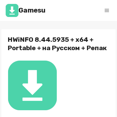
Перейти
к
Gamesu
содержимому
HWiNFO 8.44.5935 + x64 +
Portable + на Русском + Репак