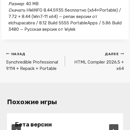
Размер
: 40 MB
Скачать
HWiNFO 8.44.5935 бесплатно (x64+Portable) /
7.72 + 8.44 (Win7-11 x64) — репак версии от
elchupacabra / 8.12 Build 5555 PortableApps / 5.86 Build
3480 — Русская версия от Wylek
Навигация
НАЗАД
ДАЛЕЕ
по
Synchredible Professional
HTML Compiler 2026.5 +
9.114 + Repack + Portable
x64
записям
Похожие игры
Бета версии