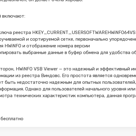
й включают:
з ключа реестра HKEY_CURRENT_USERSOFTWAREHWiNFO64VS
ручиваемой и сортируемой сетке, первоначально упорядочен
ия HWiNFO и отображение номера версии
пировать выбранные данные в буфер обмена для удобства об
сторон, HWiNFO VSB Viewer — это надежный и эффективный и
мации из реестра Виндовс. Его простота является одноврем
ет быть недостаточно надежным для опытных пользователей
формация. Однако для пользователей начального уровня или
мотра технических характеристик компьютера, данная прогр
2 бесплатно