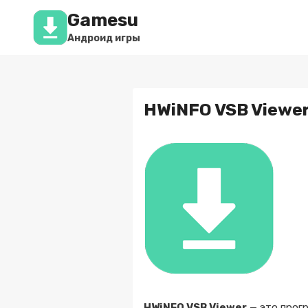
Перейти
Gamesu
к
содержимому
Андроид игры
HWiNFO VSB Viewer
HWiNFO VSB Viewer
— это прогр