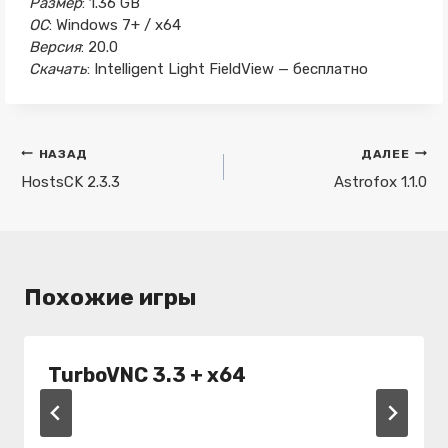
Размер
: 1.36 GB
ОС
: Windows 7+ / x64
Версия
: 20.0
Скачать
: Intelligent Light FieldView — бесплатно
Навигация
НАЗАД
ДАЛЕЕ
по
HostsCK 2.3.3
Astrofox 1.1.0
записям
Похожие игры
TurboVNC 3.3 + x64