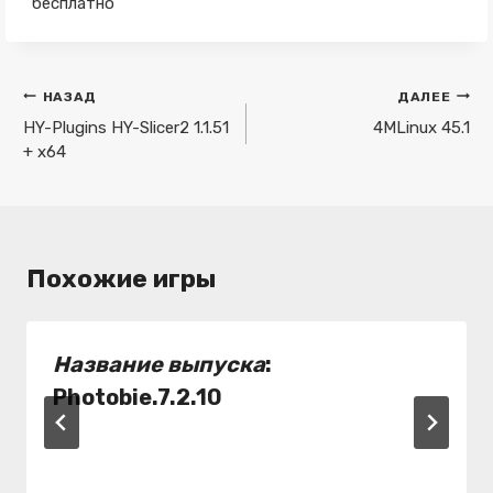
бесплатно
Навигация
НАЗАД
ДАЛЕЕ
по
HY-Plugins HY-Slicer2 1.1.51
4MLinux 45.1
+ x64
записям
Похожие игры
Название выпуска
:
Photobie.7.2.10