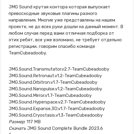
JMG Sound крутая контора которая выпускает
превосходные звуковые плагины разного
направления. Многие уже представлены на нашем
проекте, не до всех руки дошли на данный момент. В
любом случае перед вами отличная подборка от
этих ребят, все уже взломано, не требует отдельно
регистрации, говорим спасибо команде
TeamCubeadooby.
JMG.Sound.Transmutator.v2.7-TeamCubeadooby
JMG.Sound.Retronaut.v1.2-TeamCubeadooby
JMG.Sound.Orbitron.v1.7-TeamCubeadooby
JMG.Sound.Nanopulse.v1.2-TeamCubeadooby
JMG.Sound.Mirror.v1.7-TeamCubeadooby
JMG.Sound.Hyperspace.v2.7-TeamCubeadooby
JMG.Sound.Expanse.3D.v1.7-TeamCubeadooby
JMG.Sound.Cryostasis.v1.3-TeamCubeadooby
Размер
: 117 MB
Скачать
JMG Sound Complete Bundle 2023.6