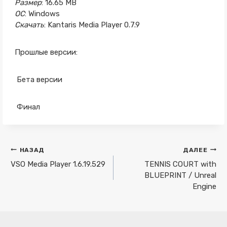
Размер
: 16.65 MB
ОС
: Windows
Скачать
: Kantaris Media Player 0.7.9
Прошлые версии:
Бета версии
Финал
Навигация
НАЗАД
ДАЛЕЕ
по
VSO Media Player 1.6.19.529
TENNIS COURT with
BLUEPRINT / Unreal
записям
Engine