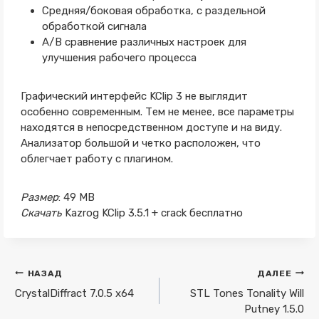
Средняя/боковая обработка, с раздельной
обработкой сигнала
A/B сравнение различных настроек для
улучшения рабочего процесса
Графический интерфейс KClip 3 не выглядит
особенно современным. Тем не менее, все параметры
находятся в непосредственном доступе и на виду.
Анализатор большой и четко расположен, что
облегчает работу с плагином.
Размер
: 49 MB
Скачать
Kazrog KClip 3.5.1 + crack бесплатно
Навигация
НАЗАД
ДАЛЕЕ
по
CrystalDiffract 7.0.5 x64
STL Tones Tonality Will
Putney 1.5.0
записям