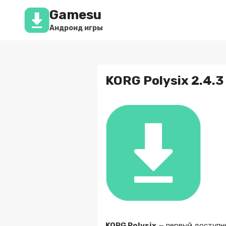
Перейти
Gamesu
к
содержимому
Андроид игры
KORG Polysix 2.4.3
KORG Polysix
— первый доступн