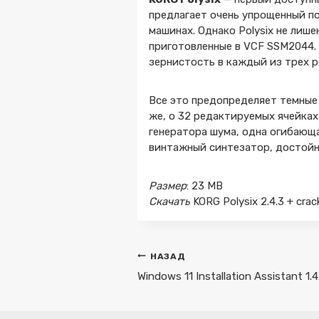
предлагает очень упрощенный по
машинах. Однако Polysix не лиш
приготовленные в VCF SSM2044.
зернистость в каждый из трех 
Все это предопределяет темные
же, о 32 редактируемых ячейках
генератора шума, одна огибающа
винтажный синтезатор, достойны
Размер
: 23 MB
Скачать
KORG Polysix 2.4.3 + cra
Навигация
НАЗАД
по
Windows 11 Installation Assistant 1.
записям