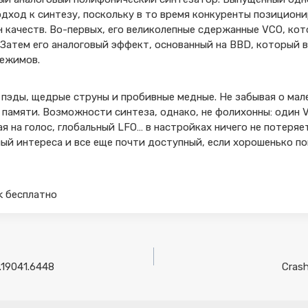
дход к синтезу, поскольку в то время конкуренты позициони
ен качеств. Во-первых, его великолепные сдержанные VCO, ко
 Затем его аналоговый эффект, основанный на BBD, который 
режимов.
 пэды, щедрые струны и пробивные медные. Не забывая о мал
 памяти. Возможности синтеза, однако, не фолихонны: один V
я на голос, глобальный LFO… в настройках ничего не потеряе
й интереса и все еще почти доступный, если хорошенько по
ck бесплатно
4.19041.6448
Crash