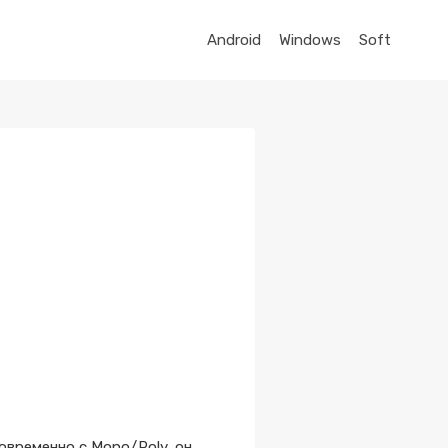
Android
Windows
Soft
временно с Mono/Poly, он