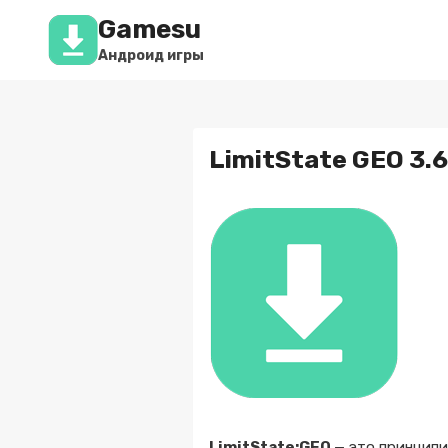
Перейти
Gamesu
к
содержимому
Андроид игры
LimitState GEO 3.6
LimitState:GEO
— это принципи