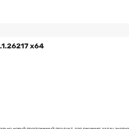
.1.26217 x64
ально новый программный продукт для решения задач анализ