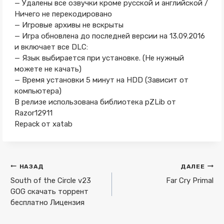
— Удалены все озвучки кроме русской и английской /
Ничего не перекодировано
— Игровые архивы не вскрыты
— Игра обновлена до последней версии на 13.09.2016
и включает все DLC:
— Язык выбирается при установке. (Не нужный
можете не качать)
— Время установки 5 минут на HDD (Зависит от
компьютера)
В релизе использована библиотека pZLib от
Razor12911
Repack от xatab
Навигация
НАЗАД
ДАЛЕЕ
по
South of the Circle v23
Far Cry Primal
GOG скачать торрент
записям
бесплатно Лицензия