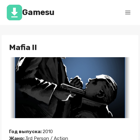
Перейти
к
Gamesu
содержимому
Mafia II
Год выпуска:
2010
Жанр:
3rd Person / Action