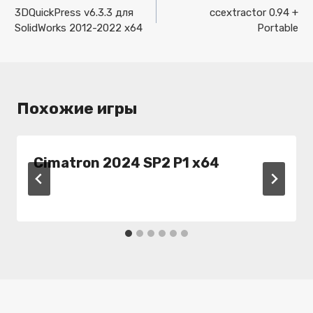
по
3DQuickPress v6.3.3 для
ccextractor 0.94 +
SolidWorks 2012-2022 x64
Portable
записям
Похожие игры
Cimatron 2024 SP2 P1 x64