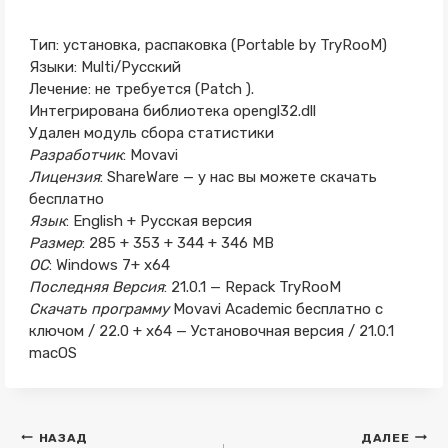
Тип: установка, распаковка (Portable by TryRooM)
Языки: Multi/Русский
Лечение: не требуется (Patch ).
Интегрирована библиотека opengl32.dll
Удален модуль сбора статистики
Разработчик
: Movavi
Лицензия
: ShareWare — у нас вы можете скачать
бесплатно
Язык
: English + Русская версия
Размер
: 285 + 353 + 344 + 346 MB
ОС
: Windows 7+ x64
Последняя Версия
: 21.0.1 — Repack TryRooM
Скачать программу
Movavi Academic бесплатно с
ключом / 22.0 + x64 — Установочная версия / 21.0.1
macOS
Навигация
НАЗАД
ДАЛЕЕ