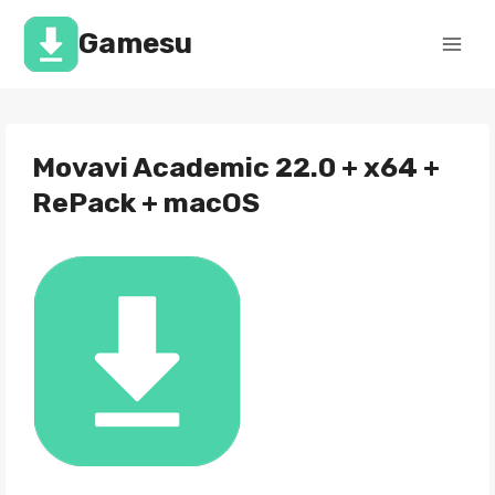
Перейти
к
Gamesu
содержимому
Movavi Academic 22.0 + x64 +
RePack + macOS