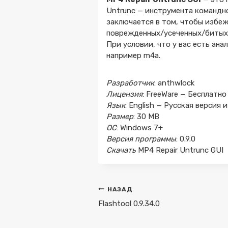
Untrunc — инструмента командн
заключается в том, чтобы избеж
поврежденных/усеченных/битых/
При условии, что у вас есть ана
например m4a.
Разработчик
: anthwlock
Лицензия
: FreeWare — Бесплатно
Язык
: English — Русская верси
Размер
: 30 MB
ОС
: Windows 7+
Версия программы
: 0.9.0
Скачать
MP4 Repair Untrunc GUI
Навигация
НАЗАД
по
Flashtool 0.9.34.0
записям