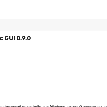
 GUI 0.9.0
графический интерфейс для Windows, который предлагает д