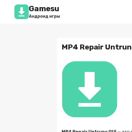
Перейти
Gamesu
к
содержимому
Андроид игры
MP4 Repair Untrunc
MP4 Repair Untrunc GUI
— это 