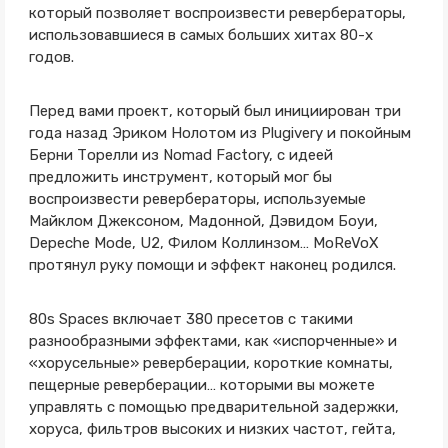
который позволяет воспроизвести ревербераторы,
использовавшиеся в самых больших хитах 80-х
годов.
Перед вами проект, который был инициирован три
года назад Эриком Нолотом из Plugivery и покойным
Берни Торелли из Nomad Factory, с идеей
предложить инструмент, который мог бы
воспроизвести ревербераторы, используемые
Майклом Джексоном, Мадонной, Дэвидом Боуи,
Depeche Mode, U2, Филом Коллинзом… MoReVoX
протянул руку помощи и эффект наконец родился.
80s Spaces включает 380 пресетов с такими
разнообразными эффектами, как «испорченные» и
«хорусельные» реверберации, короткие комнаты,
пещерные реверберации… которыми вы можете
управлять с помощью предварительной задержки,
хоруса, фильтров высоких и низких частот, гейта,