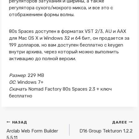
регуляторов затухания и ширины, а также
регулятора сухого/мокрого микса, и все это с
отображением формы волны.
80s Spaces доступен в форматах VST 2/3, AU и AAX
для Mac OS X и Windows 32 и 64 бит, он продается за
199 долларов, но вам доступен бесплатно с keygen
внутри архива, через который можно выполнить
активацию до полной версии.
Размер
: 229 MB
ОС
: Windows 7+
Скачать
Nomad Factory 80s Spaces 2.3 + ключ
бесплатно
Навигация
НАЗАД
ДАЛЕЕ
по
Arclab Web Form Builder
D16 Group Tekturon 1.2.2
5.5.11