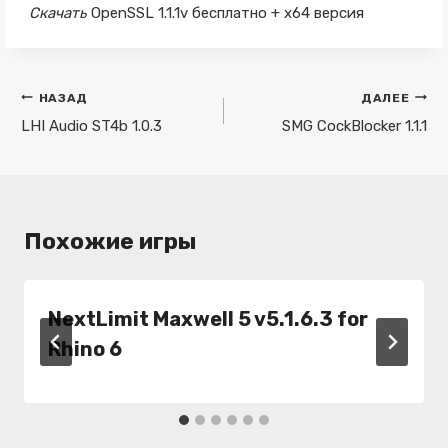
Скачать
OpenSSL 1.1.1v бесплатно + x64 версия
Навигация
НАЗАД
ДАЛЕЕ
по
LHI Audio ST4b 1.0.3
SMG CockBlocker 1.1.1
записям
Похожие игры
NextLimit Maxwell 5 v5.1.6.3 for
Rhino 6