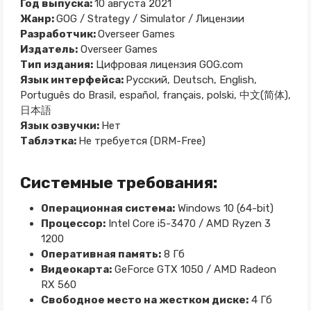
Год выпуска:
10 августа 2021
Жанр:
GOG / Strategy / Simulator / Лицензии
Разработчик:
Overseer Games
Издатель:
Overseer Games
Тип издания:
Цифровая лицензия GOG.com
Язык интерфейса:
Русский, Deutsch, English,
Português do Brasil, español, français, polski, 中文(简体),
日本語
Язык озвучки:
Нет
Таблэтка:
Не требуется (DRM-Free)
Системные требования:
Операционная система:
Windows 10 (64-bit)
Процессор:
Intel Core i5-3470 / AMD Ryzen 3
1200
Оперативная память:
8 Гб
Видеокарта:
GeForce GTX 1050 / AMD Radeon
RX 560
Свободное место на жестком диске:
4 Гб