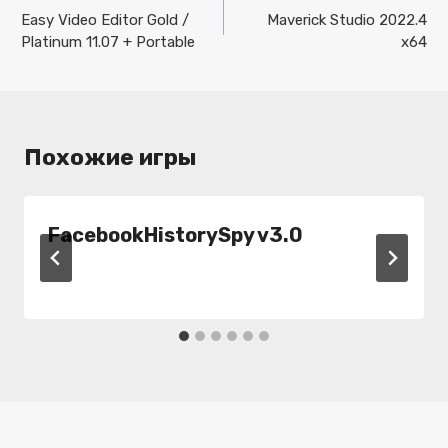
по
Easy Video Editor Gold /
Maverick Studio 2022.4
Platinum 11.07 + Portable
x64
записям
Похожие игры
FacebookHistorySpy v3.0