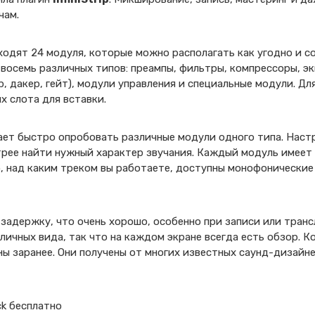
чам.
 входят 24 модуля, которые можно располагать как угодно и 
восемь различных типов: преампы, фильтры, компрессоры, э
, дакер, гейт), модули управления и специальные модули. Д
х слота для вставки.
ает быстро опробовать различные модули одного типа. Наст
трее найти нужный характер звучания. Каждый модуль имеет
го, над каким треком вы работаете, доступны монофонически
задержку, что очень хорошо, особенно при записи или тран
личных вида, так что на каждом экране всегда есть обзор. Ко
ны заранее. Они получены от многих известных саунд-дизайне
ack бесплатно