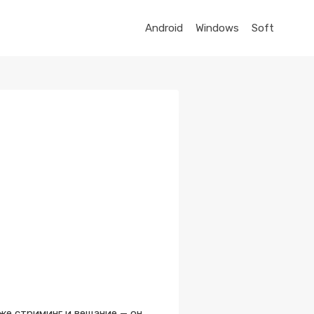
Android
Windows
Soft
аже стриминг и вещание — он