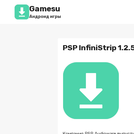
Перейти
Gamesu
к
содержимому
Андроид игры
PSP InfiniStrip 1.2.
Компания PSP Audioware выпуст