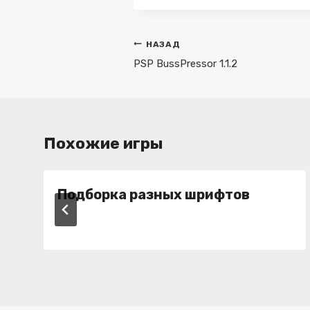
Навигация
НАЗАД
по
PSP BussPressor 1.1.2
записям
Похожие игры
Подборка разных шрифтов