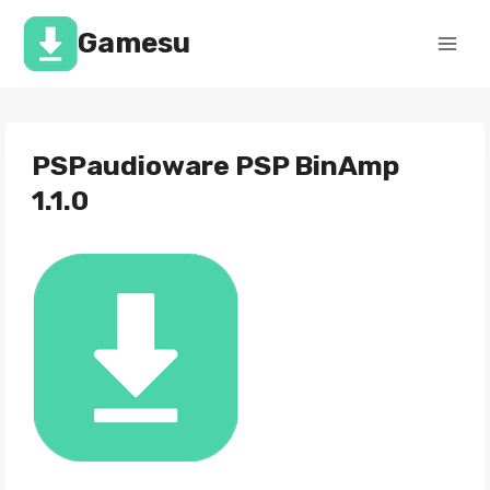
Перейти
к
Gamesu
содержимому
PSPaudioware PSP BinAmp
1.1.0