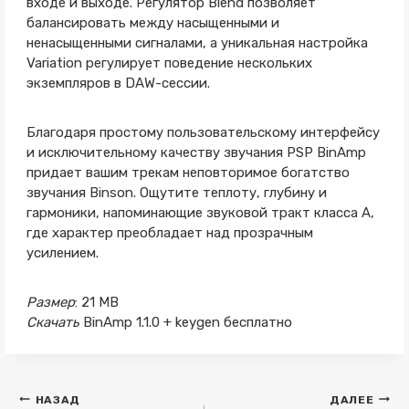
входе и выходе. Регулятор Blend позволяет
балансировать между насыщенными и
ненасыщенными сигналами, а уникальная настройка
Variation регулирует поведение нескольких
экземпляров в DAW-сессии.
Благодаря простому пользовательскому интерфейсу
и исключительному качеству звучания PSP BinAmp
придает вашим трекам неповторимое богатство
звучания Binson. Ощутите теплоту, глубину и
гармоники, напоминающие звуковой тракт класса А,
где характер преобладает над прозрачным
усилением.
Размер
: 21 MB
Скачать
BinAmp 1.1.0 + keygen бесплатно
Навигация
НАЗАД
ДАЛЕЕ