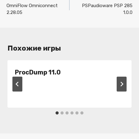
по
OmniFlow Omniconnect
PSPaudioware PSP 285
2.28.05
1.0.0
записям
Похожие игры
ProcDump 11.0