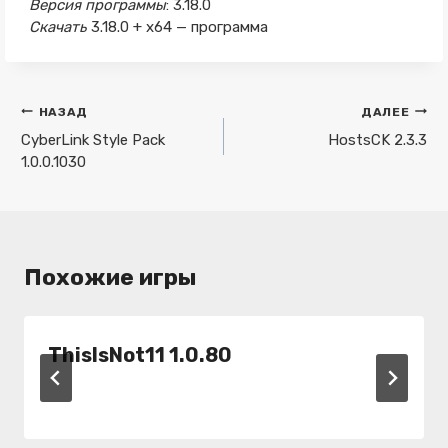
Версия программы
: 3.18.0
Скачать
3.18.0 + x64 — программа
Навигация
НАЗАД
ДАЛЕЕ
по
CyberLink Style Pack
HostsCK 2.3.3
1.0.0.1030
записям
Похожие игры
ThisIsNot11 1.0.80