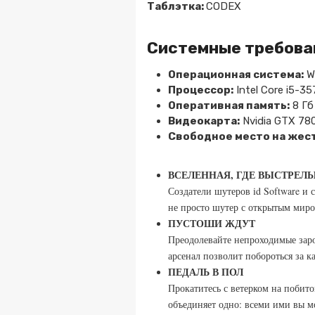
Таблэтка:
CODEX
Системные требова
Операционная система:
W
Процессор:
Intel Core i5-3
Оперативная память:
8 Гб
Видеокарта:
Nvidia GTX 780
Свободное место на жест
ВСЕЛЕННАЯ, ГДЕ ВЫСТРЕЛ
Создатели шутеров id Software и
не просто шутер с открытым миром
ПУСТОШИ ЖДУТ
Преодолевайте непроходимые заро
арсенал позволит побороться за к
ПЕДАЛЬ В ПОЛ
Прокатитесь с ветерком на побит
объединяет одно: всеми ими вы м