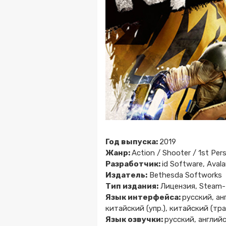
Год выпуска:
2019
Жанр:
Action / Shooter / 1st Pe
Разработчик:
id Software, Aval
Издатель:
Bethesda Softworks
Тип издания:
Лицензия, Steam-
Язык интерфейса:
русский, ан
китайский (упр.), китайский (тра
Язык озвучки:
русский, англий