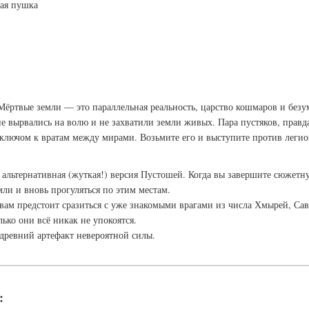
ая пушка
ёртвые земли — это параллельная реальность, царство кошмаров и безум
 вырвались на волю и не захватили земли живых. Пара пустяков, правда
лючом к вратам между мирами. Возьмите его и выступите против легион
альтернативная (жуткая!) версия Пустошей. Когда вы завершите сюжетн
ли и вновь прогуляться по этим местам.
ам предстоит сразиться с уже знакомыми врагами из числа Хмырей, Сав
лько они всё никак не упокоятся.
древний артефакт невероятной силы.
: