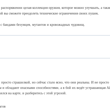
 распоряжении целая коллекция оружия, которое можно улучшать, а так
ой вы сможете преодолеть технические ограничения своих пушек.
с бандами безумцев, мутантов и кровожадных чудовищ.
росто страшилкой, но сейчас стало ясно, что они реальны. И не просто 
м и обладают опасными способностями, а в бой их ведёт устрашающая А
лся на карте, и разберитесь с этой угрозой.
агов