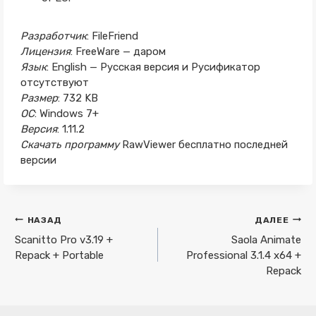
Разработчик
: FileFriend
Лицензия
: FreeWare — даром
Язык
: English — Русская версия и Русификатор
отсутствуют
Размер
: 732 KB
ОС
: Windows 7+
Версия
: 1.11.2
Скачать программу
RawViewer бесплатно последней
версии
Навигация
НАЗАД
ДАЛЕЕ
по
Scanitto Pro v3.19 +
Saola Animate
Repack + Portable
Professional 3.1.4 x64 +
записям
Repack