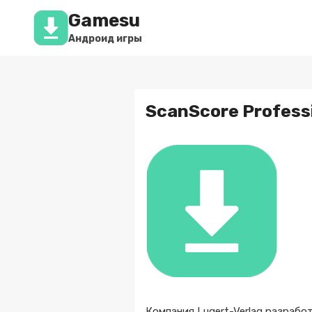
Перейти
Gamesu
к
содержимому
Андроид игры
ScanScore Professi
Компания Lugert-Verlag разрабо