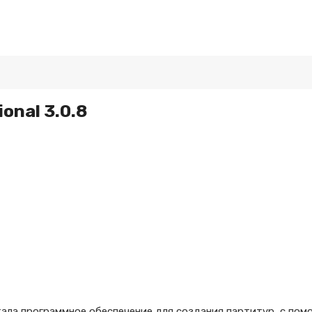
onal 3.0.8
тала программное обеспечение для создания партитур, с по