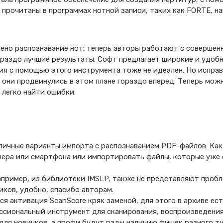
прочитаны в программах нотной записи, таких как FORTE, н
ено распознавание нот: теперь авторы работают с совершен
ораздо лучшие результаты. Софт предлагает широкие и удоб
ия с помощью этого инструмента тоже не идеален. Но испра
 они продвинулись в этом плане гораздо вперед. Теперь мо
 легко найти ошибки.
личные варианты импорта с распознаванием PDF-файлов: Как
нера или смартфона или импортировать файлы, которые уже 
апример, из библиотеки IMSLP, также не представляют пробл
иков, удобно, спасибо авторам.
ся активация ScanScore кряк заменой, для этого в архиве ес
ссиональный инструмент для сканирования, воспроизведения
ля новичков, а профи будут рады наличию фишек разного т