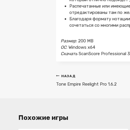
Распечатанные или имеющие
отредактированы там по ж
Благодаря формату нотации
сочетаться со многими рас
Размер
: 200 MB
ОС
: Windows x64
Скачать
ScanScore Professional 3
Навигация
НАЗАД
по
Tone Empire Reelight Pro 1.6.2
записям
Похожие игры