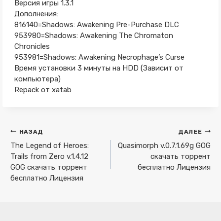
Версия игры 1.3.1
Дополнения:
816140=Shadows: Awakening Pre-Purchase DLC
953980=Shadows: Awakening The Chromaton
Chronicles
953981=Shadows: Awakening Necrophage’s Curse
Время установки 3 минуты на HDD (Зависит от
компьютера)
Repack от xatab
Навигация
НАЗАД
ДАЛЕЕ
по
The Legend of Heroes:
Quasimorph v.0.7.1.69g GOG
Trails from Zero v.1.4.12
скачать торрент
записям
GOG скачать торрент
бесплатно Лицензия
бесплатно Лицензия