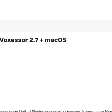
 Voxessor 2.7 + macOS
спечения United Plugins выпустил микшерный процессор
Vox