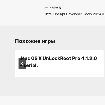
Навигация
НАЗАД
по
Intel OneApi Developer Tools 2024.0.
записям
Похожие игры
,Mac OS X UnLockRoot Pro 4.1.2.0
+ serial,