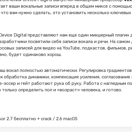
вигает ваши вокальные записи вперед в общем миксе с помощь
 что вам нужно сделать, это установить несколько ключевых
nDevice Digital представляют нам еще один микшерный плагин
разработчики посвятили себя записи вокала и речи. На самом
осовых записей для видео на YouTube, подкастов, фильмов, р
овно, будет одинаково хорош.
аш вокал полностью автоматически. Регулировка градиентов
я обработка динамики, компенсация усиления, согласование 
-эссер и гейт работают рука об руку. Работа с наглядным 
 только определить пол и «возраст» человека, и готово.
sor 2.7 бесплатно + crack / 2.6 macOS