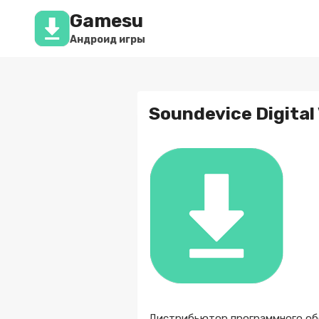
Перейти
Gamesu
к
содержимому
Андроид игры
Soundevice Digital
Дистрибьютор программного обе