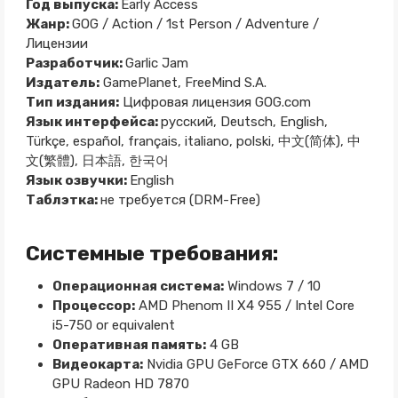
Год выпуска:
Early Access
Жанр:
GOG / Action / 1st Person / Adventure /
Лицензии
Разработчик:
Garlic Jam
Издатель:
GamePlanet, FreeMind S.A.
Тип издания:
Цифровая лицензия GOG.com
Язык интерфейса:
русский, Deutsch, English,
Türkçe, español, français, italiano, polski, 中文(简体), 中
文(繁體), 日本語, 한국어
Язык озвучки:
English
Таблэтка:
не требуется (DRM-Free)
Системные требования:
Операционная система:
Windows 7 / 10
Процессор:
AMD Phenom II X4 955 / Intel Core
i5-750 or equivalent
Оперативная память:
4 GB
Видеокарта:
Nvidia GPU GeForce GTX 660 / AMD
GPU Radeon HD 7870