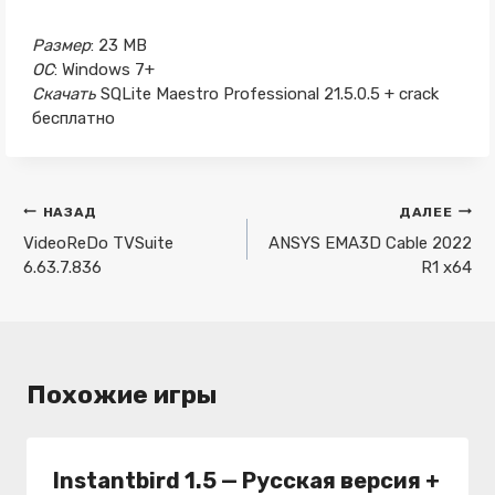
Размер
: 23 MB
ОС
: Windows 7+
Скачать
SQLite Maestro Professional 21.5.0.5 + crack
бесплатно
Навигация
НАЗАД
ДАЛЕЕ
по
VideoReDo TVSuite
ANSYS EMA3D Cable 2022
6.63.7.836
R1 x64
записям
Похожие игры
Instantbird 1.5 — Русская версия +