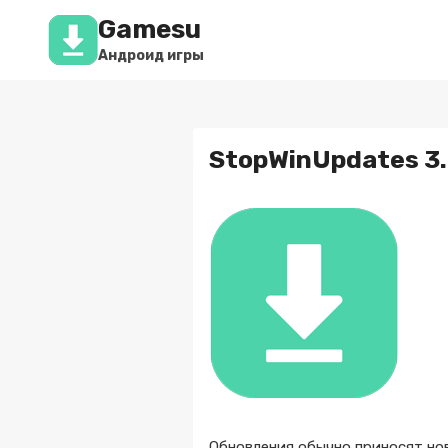
Перейти
Gamesu
к
содержимому
Андроид игры
StopWinUpdates 3
Обновления обычно приносят нов