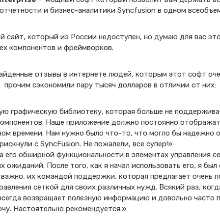
 отчетности и бизнес-аналитики Syncfusion в одном всеобъе
й сайт, который из России недоступен, но думаю для вас это
ех компонентов и фреймворков.
йденные отзывы в интернете людей, которым этот софт оче
прочим сэкономили пару тысяч долларов в отличии от них:
ую графическую библиотеку, которая больше не поддержива
омпонентов. Наше приложение должно постоянно отображат
ном времени. Нам нужно было что-то, что могло бы надежно
искнули с SyncFusion. Не пожалели, все супер!»
за его обширной функциональности в элементах управления с
ожиданий. После того, как я начал использовать его, я был 
 важно, их командой поддержки, которая предлагает очень п
равления сеткой для своих различных нужд. Всякий раз, ког
всегда возвращает полезную информацию и довольно часто 
хочу. Настоятельно рекомендуется.»