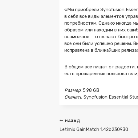
«Мы приобрели Syncfusion Essen
в себя все виды элементов упр
потребностям. Однако иногда м
образом или находим в них ошиб
возможное — отвечают быстро и 
все они были успешно решены. В
исправлена в ближайших релиза
В общем все пищат от радости, в
есть прошаренные пользователи,
Размер
: 5.98 GB
Скачать
Syncfusion Essential Stu
Навигация
НАЗАД
по
Letimix GainMatch 1.42b230930