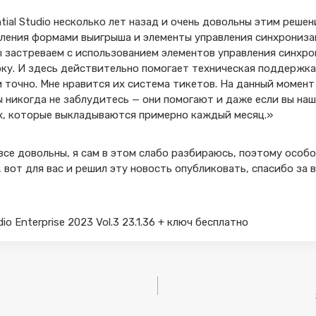
tial Studio несколько лет назад и очень довольны этим реш
авления формами выигрыша и элементы управления синхрониз
ы застреваем с использованием элементов управления синхр
ку. И здесь действительно помогает техническая поддержка 
точно. Мне нравится их система тикетов. На данный момент 
ы никогда не заблудитесь — они помогают и даже если вы на
х, которые выкладываются примерно каждый месяц.»
се довольны, я сам в этом слабо разбираюсь, поэтому особо 
 вот для вас и решил эту новость опубликовать, спасибо за 
dio Enterprise 2023 Vol.3 23.1.36 + ключ бесплатно