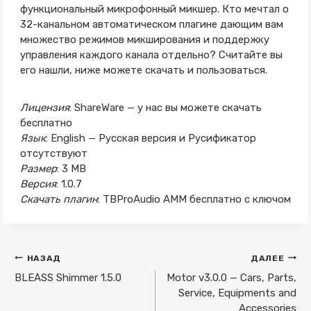
функциональный микрофонный микшер. Кто мечтал о
32-канальном автоматическом плагине дающим вам
множество режимов микширования и поддержку
управления каждого канала отдельно? Считайте вы
его нашли, ниже можете скачать и пользоваться.
Лицензия
: ShareWare — у нас вы можете скачать
бесплатно
Язык
: English — Русская версия и Русификатор
отсутствуют
Размер
: 3 MB
Версия
: 1.0.7
Скачать плагин
: TBProAudio AMM бесплатно с ключом
Навигация
НАЗАД
ДАЛЕЕ
по
BLEASS Shimmer 1.5.0
Motor v3.0.0 — Cars, Parts,
Service, Equipments and
записям
Accessories