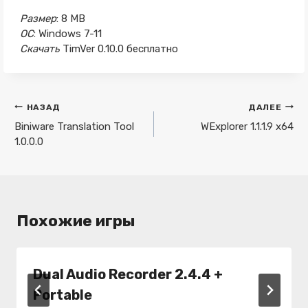
Размер
: 8 MB
ОС
: Windows 7-11
Скачать
TimVer 0.10.0 бесплатно
Навигация
НАЗАД
ДАЛЕЕ
по
Biniware Translation Tool
WExplorer 1.1.1.9 x64
1.0.0.0
записям
Похожие игры
Dual Audio Recorder 2.4.4 +
Portable