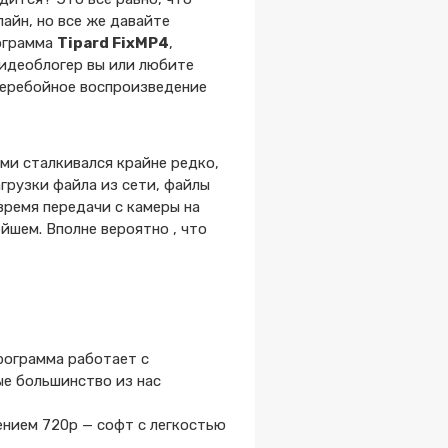
лайн, но все же давайте
рограмма
Tipard FixMP4
,
видеоблогер вы или любите
перебойное воспроизведение
ми сталкивался крайне редко,
грузки файла из сети, файлы
время передачи с камеры на
йшем. Вполне вероятно , что
Программа работает с
ые большинство из нас
ением 720p — софт с легкостью