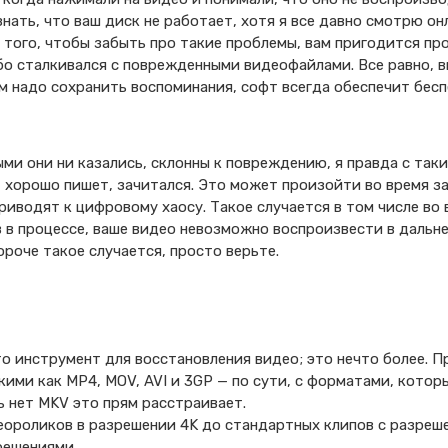
нать, что ваш диск не работает, хотя я все давно смотрю он
 того, чтобы забыть про такие проблемы, вам пригодится п
ибо сталкивался с поврежденными видеофайлами. Все равно, 
ам надо сохранить воспоминания, софт всегда обеспечит бес
и они ни казались, склонны к повреждению, я правда с таки
, хорошо пишет, зачитался. Это может произойти во время за
риводят к цифровому хаосу. Такое случается в том числе во 
 в процессе, ваше видео невозможно воспроизвести в дальне
ороче такое случается, просто верьте.
сто инструмент для восстановления видео; это нечто более. 
ими как MP4, MOV, AVI и 3GP — по сути, с форматами, котор
ь нет MKV это прям расстраивает.
еороликов в разрешении 4K до стандартных клипов с разреш
зрешениями.