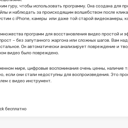
ким гуру, чтобы использовать программу. Она создана для п
йлы и наблюдать за происходящим волшебством после клика
стим с iPhone, камеры или даже той старой видеокамеры, к
и множества программ для восстановления видео простой и 
рост – без запутанного жаргона или сложных шагов. Вам на
остальное. Он автоматически анализирует повреждение и тво
зом видео было повреждено.
менном мире, цифровые воспоминания очень ценны, наличие та
о, если они стали недоступны для воспроизведения. Это про
лем с видео инструмент.
rack бесплатно