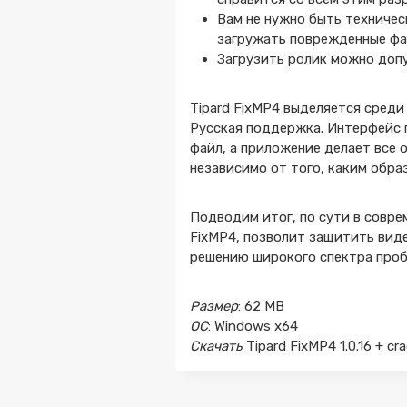
Вам не нужно быть техничес
загружать поврежденные фа
Загрузить ролик можно допу
Tipard FixMP4 выделяется сред
Русская поддержка. Интерфейс п
файл, а приложение делает все 
независимо от того, каким обра
Подводим итог, по сути в совре
FixMP4, позволит защитить виде
решению широкого спектра проб
Размер
: 62 MB
ОС
: Windows x64
Скачать
Tipard FixMP4 1.0.16 + c