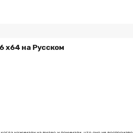
16 x64 на Русском
 когда нажимали на видео и понимали, что оно не воспроизво