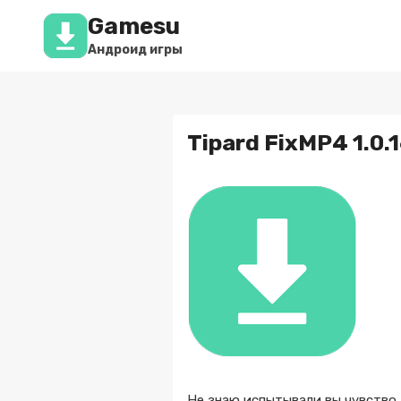
Перейти
Gamesu
к
содержимому
Андроид игры
Tipard FixMP4 1.0.
Не знаю испытывали вы чувство,