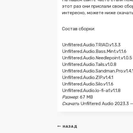
этот раз они прислали свою сбор
интересно, можете ниже скачать 
Состав сборки:
Unfiltered.Audio.TRIAD.v1.3.3
Unfiltered.Audio.Bass.Mint.v1.1.6
Unfiltered.Audio.Needlepoint.v1.0.5
Unfiltered.Audio.Tails.v1.0.8
Unfiltered.Audio.Sandman.Pro.v1.4.
Unfiltered.Audio.ZIP.v1.4.1
Unfiltered.Audio.Silo.v1.1.6
Unfiltered.Audio.lo-fi-af.v1.1.8
Размер
: 67 MB
Скачать
Unfiltered Audio 2023.3
Навигация
НАЗАД