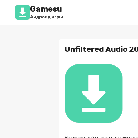
Перейти
Gamesu
к
содержимому
Андроид игры
Unfiltered Audio 
На нашем сайте часто стали поя