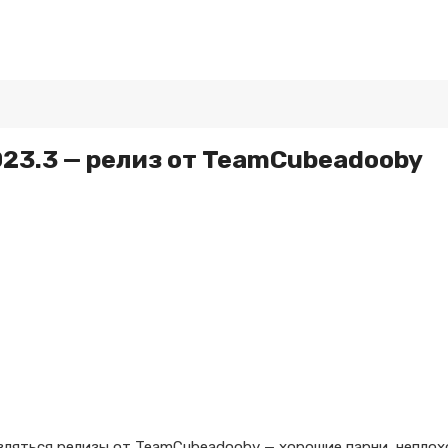
2023.3 — релиз от TeamCubeadooby
вляться релизы от TeamCubeadooby — хорошие парни, неплох