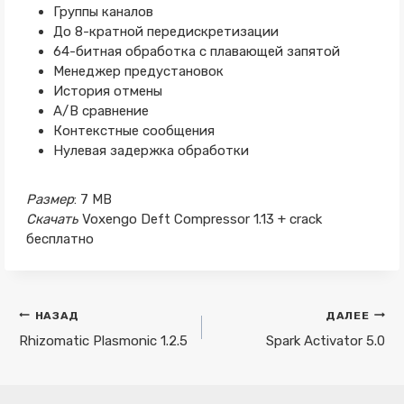
Группы каналов
До 8-кратной передискретизации
64-битная обработка с плавающей запятой
Менеджер предустановок
История отмены
A/B сравнение
Контекстные сообщения
Нулевая задержка обработки
Размер
: 7 MB
Скачать
Voxengo Deft Compressor 1.13 + crack
бесплатно
Навигация
НАЗАД
ДАЛЕЕ
по
Rhizomatic Plasmonic 1.2.5
Spark Activator 5.0
записям