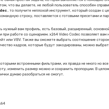
том, что вы делаете, не любой пользователь способен справи
odec
, то получите неплохой инструмент, который создан с 
 командную строку, поставляется с готовыми пресетами и па
ь нужный вам профиль, есть базовый, расширенный, основной
 при работе со сценарием. x264 Video Codec позволяет вам 
йт или VBV. Также вы сможете выбрать соотношение сторон,
чество кадров, которые будут закодированы, можно выбрать
которыми встроенными фильтрами, их правда не много но все
оту, изменить размер можно и сохранить пропорции. В цело
ички думаю разобраться не смогут.
x64