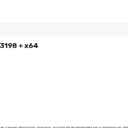
r3198 + x64
е самая простая задача, которая выполняется с помощью спе