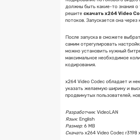
должны быть какие-то знания о 
решите
скачать x264 Video C
потоков. Запускается она через
После запуска в сможете выбрат
самим отрегулировать настройки
можно установить нужный битре
максимальное необходимое коли
кодирования.
x264 Video Codec обладает и не
указать желаемую ширину и выс
продвинутых пользователей, нов
Разработчик
: VideoLAN
Язык
: English
Размер
: 6 MB
Скачать
x264 Video Codec r3198 