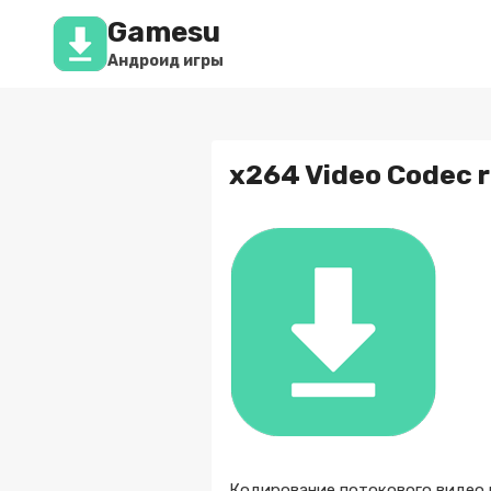
Перейти
Gamesu
к
содержимому
Андроид игры
x264 Video Codec 
Кодирование потокового видео н