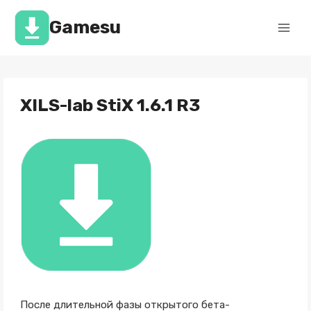
Перейти
к
Gamesu
содержимому
XILS-lab StiX 1.6.1 R3
После длительной фазы открытого бета-