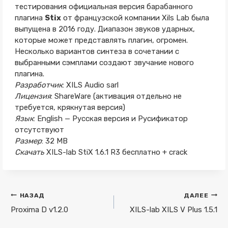
тестирования официальная версия барабанного
плагина
Stix
от французской компании Xils Lab была
выпущена в 2016 году. Диапазон звуков ударных,
которые может представлять плагин, огромен.
Несколько вариантов синтеза в сочетании с
выбранными сэмплами создают звучание нового
плагина.
Разработчик
: XILS Audio sarl
Лицензия
: ShareWare (активация отдельно не
требуется, крякнутая версия)
Язык
: English — Русская версия и Русификатор
отсутствуют
Размер
: 32 MB
Скачать
XILS-lab StiX 1.6.1 R3 бесплатно + crack
Навигация
НАЗАД
ДАЛЕЕ
по
Proxima D v1.2.0
XILS-lab XILS V Plus 1.5.1
записям