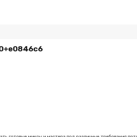
.0+e0846c6
ать готовые миксы и мастера под различные требования пот