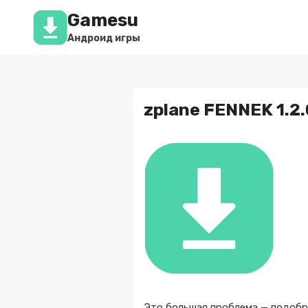
Перейти
Gamesu
к
содержимому
Андроид игры
zplane FENNEK 1.2
Это большая проблема — подобр