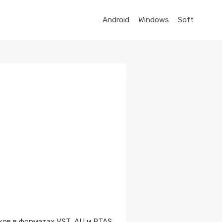
Android
Windows
Soft
ков в форматах VST, AU и RTAS