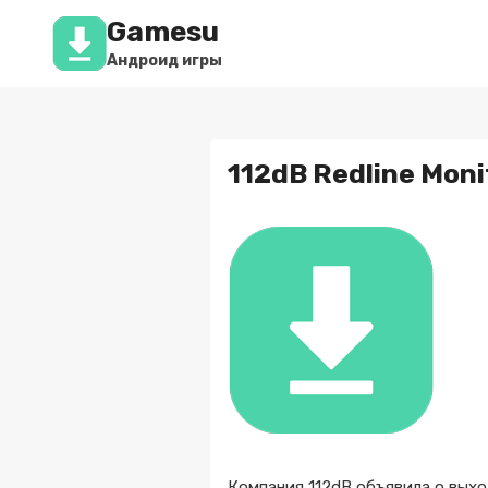
Перейти
Gamesu
к
содержимому
Андроид игры
112dB Redline Moni
Компания 112dB объявила о вых