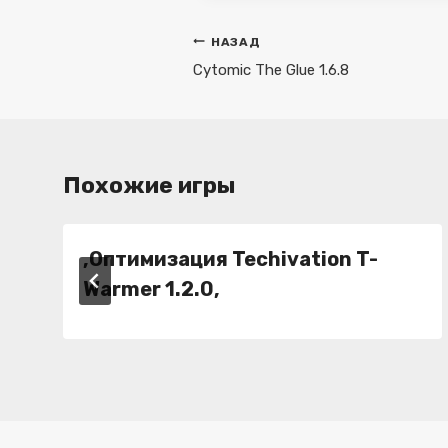
Навигация
НАЗАД
по
Cytomic The Glue 1.6.8
записям
Похожие игры
,Оптимизация Techivation T-
Warmer 1.2.0,