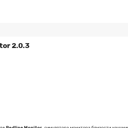
tor 2.0.3
оде
Redline Monitor
, симулятора монитора близости наушни