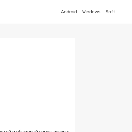
Android
Windows
Soft
остой и обширный сэмпл-плеер с