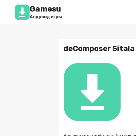
Перейти
Gamesu
к
содержимому
Андроид игры
deComposer Sitala 
Все еще молодой разработчик п