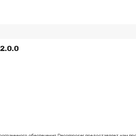
2.0.0
рограммного обеспечения Decomposer предоставляет нам пр