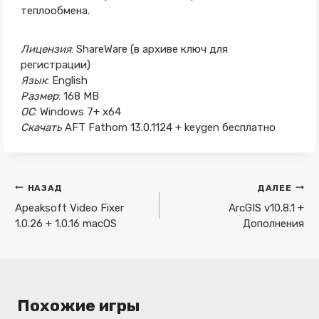
теплообмена.
Лицензия
: ShareWare (в архиве ключ для
регистрации)
Язык
: English
Размер
: 168 MB
ОС
: Windows 7+ x64
Скачать
AFT Fathom 13.0.1124 + keygen бесплатно
Навигация
НАЗАД
ДАЛЕЕ
по
Apeaksoft Video Fixer
ArcGIS v10.8.1 +
1.0.26 + 1.0.16 macOS
Дополнения
записям
Похожие игры